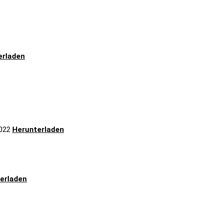
erladen
2022
Herunterladen
erladen