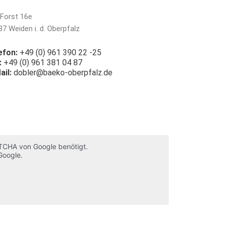
Forst 16e
7 Weiden i. d. Oberpfalz
efon:
+49 (0) 961 390 22 -25
:
+49 (0) 961 381 04 87
ail:
dobler@baeko-oberpfalz.de
TCHA von Google benötigt.
oogle.